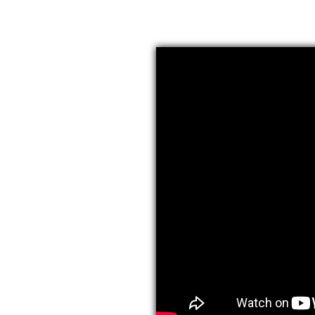
Nicki Jack & Skagen Bry