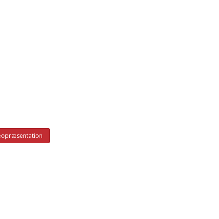
ntakte RockonBooking for et
 mulighederne til dit næste
ack All Stars
. 3-8 musikere.
eopræsentation
Hjemmeside